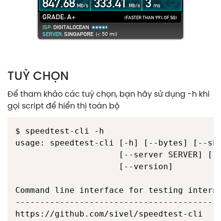
TUỲ CHỌN
Để tham khảo các tuỳ chọn, bạn hãy sử dụng -h khi
gọi script để hiển thị toàn bộ
$ speedtest-cli -h

usage: speedtest-cli [-h] [--bytes] [--sha
                     [--server SERVER] [--
                     [--version]

Command line interface for testing interne
------------------------------------------
https://github.com/sivel/speedtest-cli
