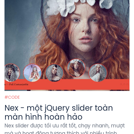
CODE
Nex - một jQuery slider toàn
màn hình hoàn hảo
Nex slider được tối ưu rất tốt, chạy nhanh, mượt
mà và hoạt động tương thích với nhiều trình